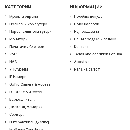
КАТЕГОРИИ
ИНФОРМАЦИИ
Мрежна опрема
Посебна понуда
Преносни компјутери
Нови наслови
Персонални компјутери
Најпродавани
Монитори
Наши продажни салони
Печатачи / Скенери
Контакт
VoIP
Terms and conditions of use
NAS
About us
УПС уреди
мапа на сајтот
IP Камери
GoPro Camera & Access
Dji Drone & Access
Баркод читачи
Дискови, мемории
Сервери
Интерактивен дисплеј
Мобилни Телефони