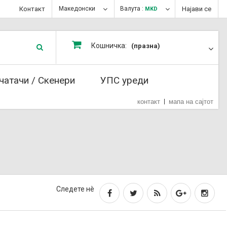
Контакт
Македонски
Валута :
Најави се
MKD
Кошничка:
(празна)
чатачи / Скенери
УПС уреди
контакт
мапа на сајтот
Следете нè