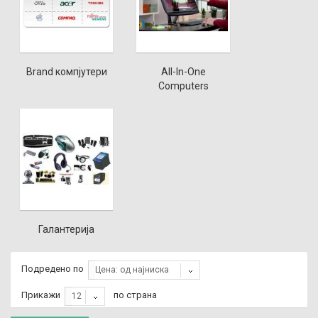
Brand компјутери
All-In-One
Computers
Галантерија
Подредено по
Цена: од најниска
Прикажи
по страна
12