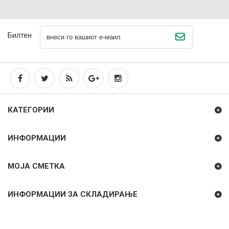
Билтен
КАТЕГОРИИ
ИНФОРМАЦИИ
МОЈА СМЕТКА
ИНФОРМАЦИИ ЗА СКЛАДИРАЊЕ