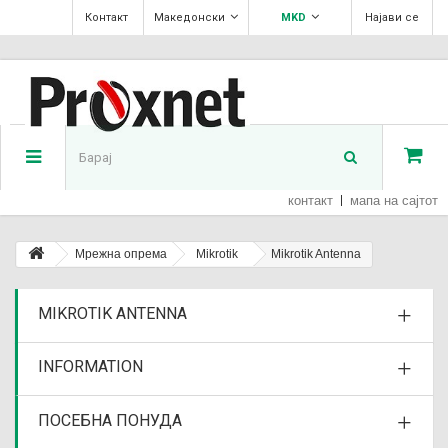
Контакт
Македонски
MKD
Најави се
контакт
мапа на сајтот
Мрежна опрема
Mikrotik
Mikrotik Antenna
MIKROTIK ANTENNA
INFORMATION
ПОСЕБНА ПОНУДА