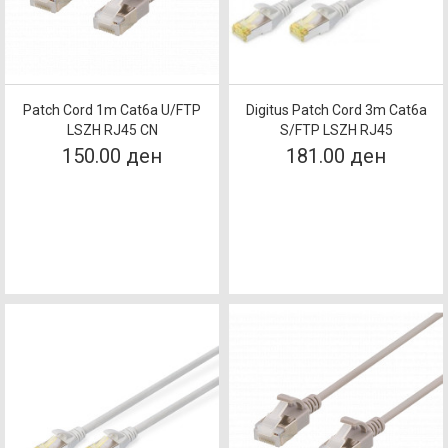
Patch Cord 1m Cat6a U/FTP
Digitus Patch Cord 3m Cat6a
LSZH RJ45 CN
S/FTP LSZH RJ45
150.00 ден
181.00 ден