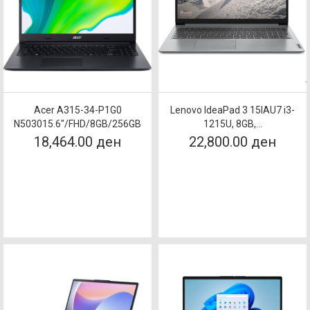
Acer A315-34-P1G0
Lenovo IdeaPad 3 15IAU7 i3-
N503015.6"/FHD/8GB/256GB
1215U, 8GB,...
18,464.00 ден
22,800.00 ден