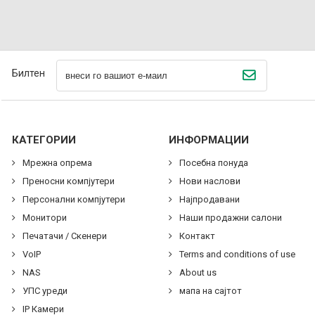
Билтен
КАТЕГОРИИ
ИНФОРМАЦИИ
Мрежна опрема
Посебна понуда
Преносни компјутери
Нови наслови
Персонални компјутери
Најпродавани
Монитори
Наши продажни салони
Печатачи / Скенери
Контакт
VoIP
Terms and conditions of use
NAS
About us
УПС уреди
мапа на сајтот
IP Камери