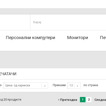
Персонални компјутери
Монитори
Пе
ПЕЧАТАЧИ
о
Прикажи
по страна
Цена: од најниска
12
 од 20 продукти
1
2
Претходна
Следна