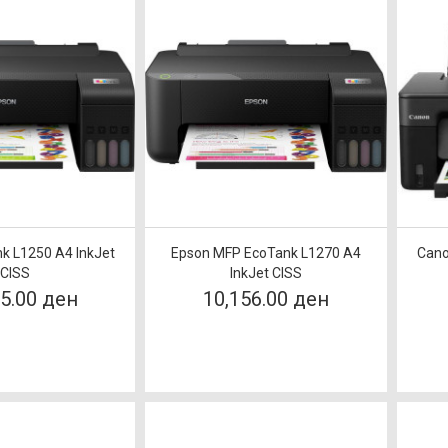
k L1250 A4 InkJet
Epson MFP EcoTank L1270 A4
Cano
CISS
InkJet CISS
55.00 ден
10,156.00 ден