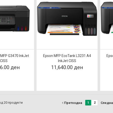
 MFP G3470 InkJet
Epson MFP EcoTank L3231 A4
Eps
CISS
InkJet CISS
66.00 ден
11,640.00 ден
 од 20 продукти
1
2
Претходна
Следна