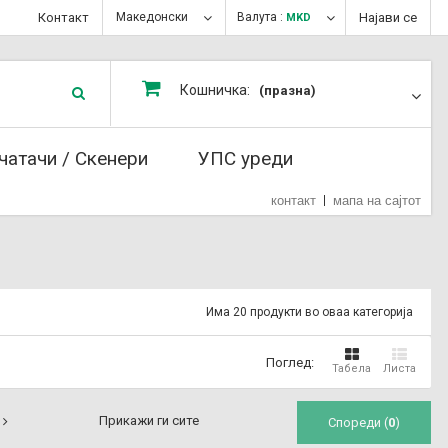
Контакт
Македонски
Валута :
Најави се
MKD
Кошничка:
(празна)
чатачи / Скенери
УПС уреди
контакт
мапа на сајтот
Има 20 продукти во оваа категорија
Поглед:
Табела
Листа
Прикажи ги сите
Спореди (
0
)