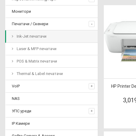
Монитори
Печатачи / Скенери
Ink-Jet печатачи
Laser & MFP печатачи
POS & Matrix печатачи
Thermal & Label печатачи
VoIP
HP Printer De
NAS
3,01
УПС уреди
IP Камери
GoPro Camera & Access