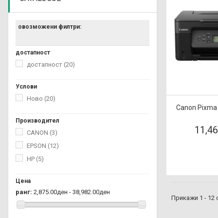
овозможени филтри:
достапност
достапност
(20)
Услови
Ново
(20)
Canon Pixma
Производител
11,4
CANON
(3)
EPSON
(12)
HP
(5)
Цена
ранг:
2,875.00ден - 38,982.00ден
Прикажи 1 - 12