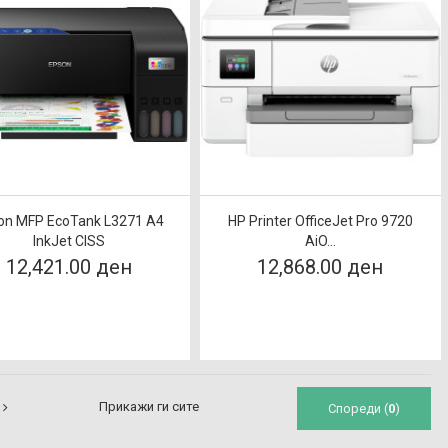
on MFP EcoTank L3271 A4
HP Printer OfficeJet Pro 9720
InkJet CISS
AiO...
12,421.00 ден
12,868.00 ден
Прикажи ги сите
Спореди (
0
)