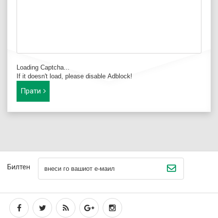
Loading Captcha...
If it doesn't load, please disable Adblock!
Прати
Билтен