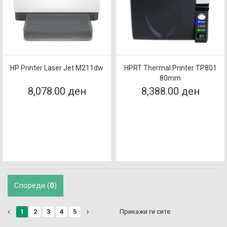
HP Printer Laser Jet M211dw
HPRT Thermal Printer TP801
80mm
8,078.00 ден
8,388.00 ден
Спореди (
0
)
1
2
3
4
5
Прикажи ги сите