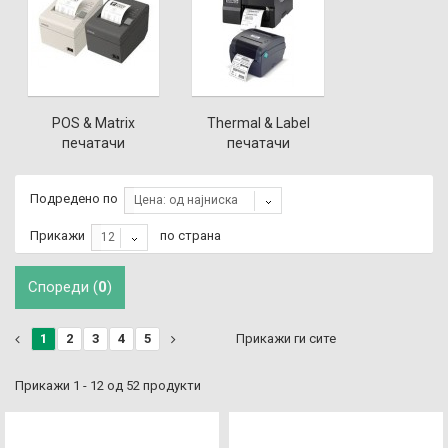
POS & Matrix
Thermal & Label
печатачи
печатачи
Подредено по
Цена: од најниска
Прикажи
по страна
12
Спореди (
0
)
1
2
3
4
5
Прикажи ги сите
Прикажи 1 - 12 од 52 продукти