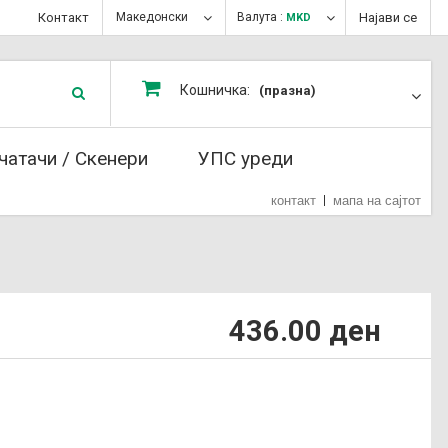
Контакт
Македонски
Валута :
Најави се
MKD
Кошничка:
(празна)
чатачи / Скенери
УПС уреди
контакт
мапа на сајтот
436.00 ден