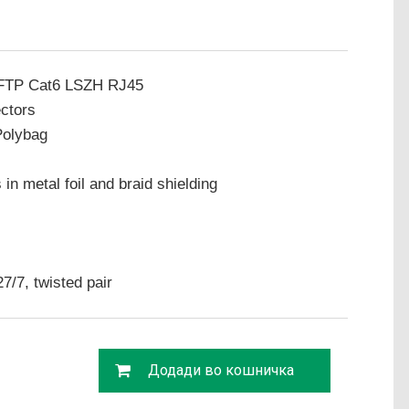
/FTP Cat6 LSZH RJ45
ctors
Polybag
 in metal foil and braid shielding
7/7, twisted pair
Додади во кошничка