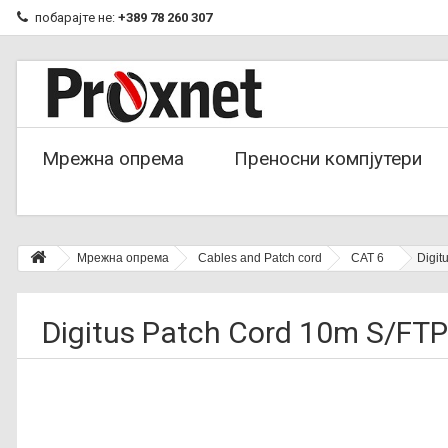
побарајте не:
+389 78 260 307
Мрежна опрема
Преносни компјутери
Мрежна опрема
Cables and Patch cord
CAT 6
Digit
Digitus Patch Cord 10m S/FT