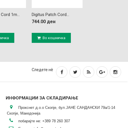
 Cord 1m...
Digitus Patch Cord...
Draka Cat6 U/FTP...
744.00 ден
49.00 ден
ничка
Во кошничка
Во кошничка
Следете нè
ИНФОРМАЦИИ ЗА СКЛАДИРАЊЕ
Прокснет д.о.о Скопје, бул.ЈАНЕ САНДАНСКИ 79а/1-14
Скопје, Македонија
побарајте не:
+389 78 260 307