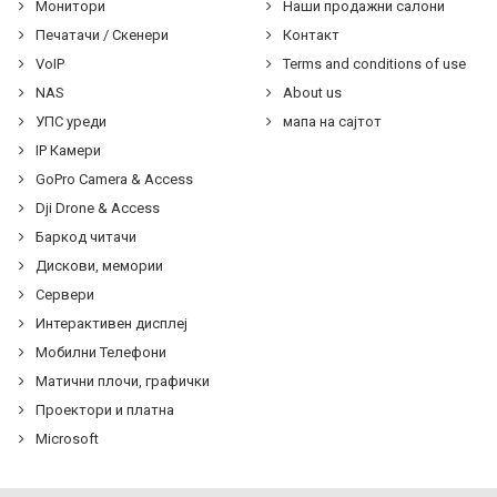
Монитори
Наши продажни салони
Печатачи / Скенери
Контакт
VoIP
Terms and conditions of use
NAS
About us
УПС уреди
мапа на сајтот
IP Камери
GoPro Camera & Access
Dji Drone & Access
Баркод читачи
Дискови, мемории
Сервери
Интерактивен дисплеј
Мобилни Телефони
Матични плочи, графички
Проектори и платна
Microsoft