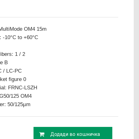
 MultiMode OM4 15m
: -10°C to +60°C
ibers: 1 / 2
de B
C / LC-PC
ket figure 0
erial: FRNC-LSZH
e G50/125 OM4
ter: 50/125µm
Додади во кошничка