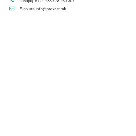
побарајте не:
+389 78 260 307
Е-пошта
info@proxnet.mk