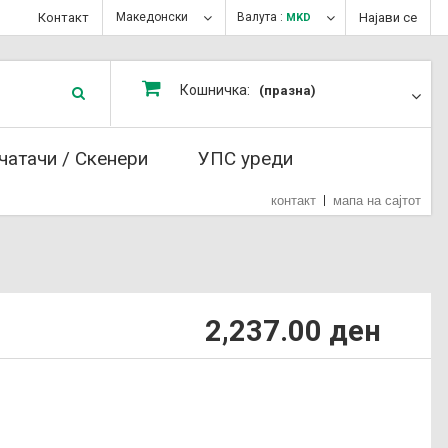
Контакт
Македонски
Валута :
Најави се
MKD
Кошничка:
(празна)
чатачи / Скенери
УПС уреди
контакт
мапа на сајтот
2,237.00 ден