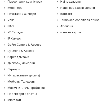
Персонални компјутери
Најпродавани
Монитори
Наши продажни салони
Печатачи / Скенери
Контакт
VoIP
Terms and conditions of use
NAS
About us
УПС уреди
мапа на сајтот
IP Камери
GoPro Camera & Access
Dji Drone & Access
Баркод читачи
Дискови, мемории
Сервери
Интерактивен дисплеј
Мобилни Телефони
Матични плочи, графички
Проектори и платна
Microsoft