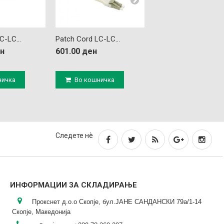
C-LC...
Patch Cord LC-LC...
Patch Cord LC-LC...
ен
601.00 ден
668.00 ден
ничка
Во кошничка
Во кошничка
Следете нè
ИНФОРМАЦИИ ЗА СКЛАДИРАЊЕ
Прокснет д.о.о Скопје, бул.ЈАНЕ САНДАНСКИ 79а/1-14
Скопје, Македонија