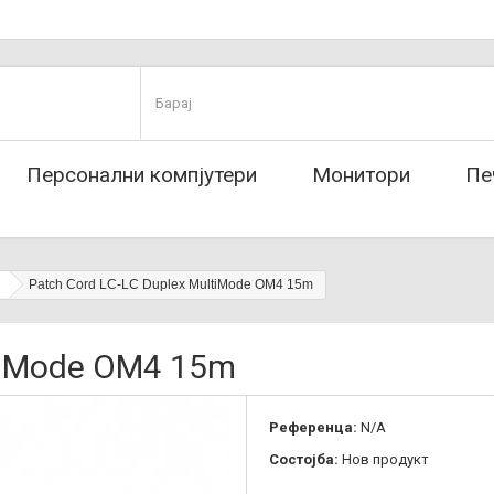
Персонални компјутери
Монитори
Пе
Patch Cord LC-LC Duplex MultiMode OM4 15m
ltiMode OM4 15m
Референца:
N/A
Состојба:
Нов продукт