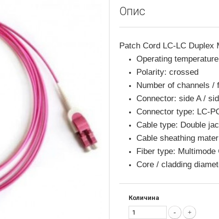
Опис
Patch Cord LC-LC Duplex
Operating temperature
Polarity: crossed
Number of channels / f
Connector: side A / si
Connector type: LC-P
Cable type: Double jac
Cable sheathing mat
Fiber type: Multimod
Core / cladding diame
Количина