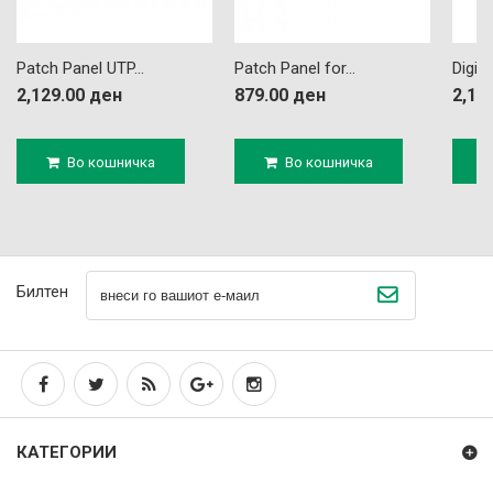
Patch Panel UTP...
Patch Panel for...
Digit
2,129.00 ден
879.00 ден
2,19
Во кошничка
Во кошничка
Билтен
КАТЕГОРИИ