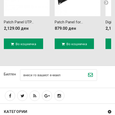
Patch Panel UTP...
Patch Panel for...
Digit
2,129.00 ден
879.00 ден
2,19
Во кошничка
Во кошничка
Билтен
КАТЕГОРИИ