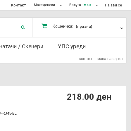
Контакт
Македонски
Валута :
Најави се
MKD
Кошничка:
(празна)
чатачи / Скенери
УПС уреди
контакт
мапа на сајтот
218.00 ден
M-RJ45-BL