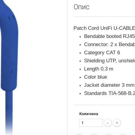
Опис
Patch Cord UniFi U-CABL
Bendable booted RJ45
Connector: 2 x Benda
Category CAT 6
Shielding UTP, unshie
Length 0.3 m
Color blue
Jacket diameter 3 mm 
Standards TIA-568-B.
Количина