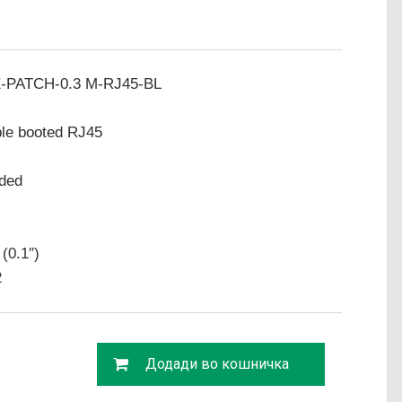
E-PATCH-0.3 M-RJ45-BL
ble booted RJ45
lded
(0.1″)
2
Додади во кошничка