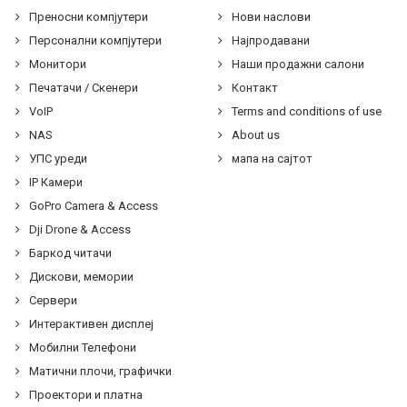
Преносни компјутери
Нови наслови
Персонални компјутери
Најпродавани
Монитори
Наши продажни салони
Печатачи / Скенери
Контакт
VoIP
Terms and conditions of use
NAS
About us
УПС уреди
мапа на сајтот
IP Камери
GoPro Camera & Access
Dji Drone & Access
Баркод читачи
Дискови, мемории
Сервери
Интерактивен дисплеј
Мобилни Телефони
Матични плочи, графички
Проектори и платна