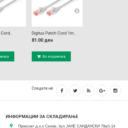
 Cord...
Digitus Patch Cord 1m...
Digitus Patch Cord...
81.00 ден
744.00 ден
ничка
Во кошничка
Во кошничка
Следете нè
ИНФОРМАЦИИ ЗА СКЛАДИРАЊЕ
Прокснет д.о.о Скопје, бул.ЈАНЕ САНДАНСКИ 79а/1-14