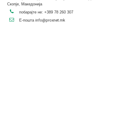
Скопје, Македонија
побарајте не:
+389 78 260 307
Е-пошта
info@proxnet.mk