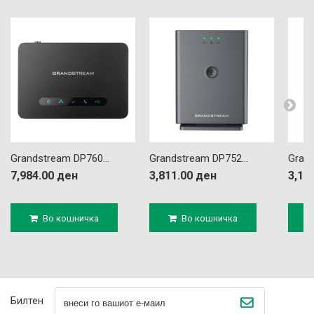
Grandstream DP760...
Grandstream DP752...
Grand
7,984.00 ден
3,811.00 ден
3,11
Во кошничка
Во кошничка
Билтен