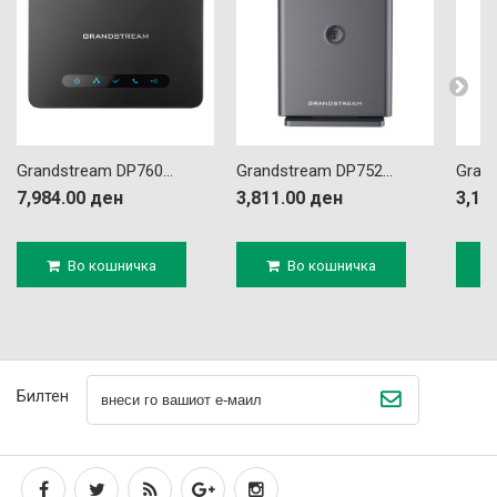
Grandstream DP760...
Grandstream DP752...
Grand
7,984.00 ден
3,811.00 ден
3,11
Во кошничка
Во кошничка
Билтен