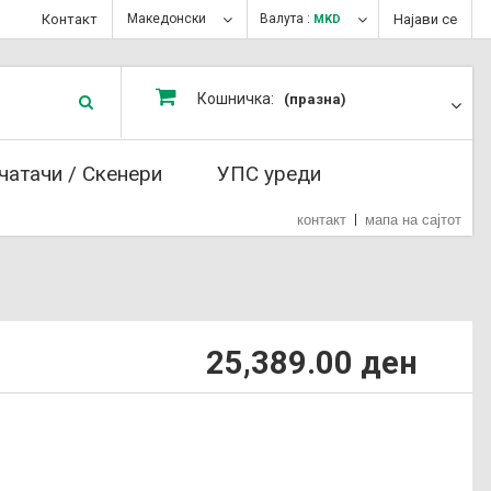
Контакт
Македонски
Валута :
Најави се
MKD
Кошничка:
(празна)
чатачи / Скенери
УПС уреди
контакт
мапа на сајтот
25,389.00 ден