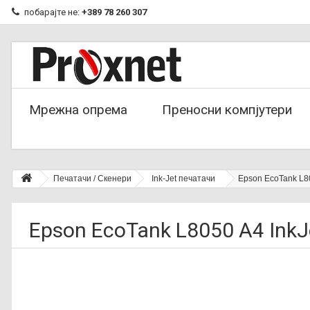
побарајте не:
+389 78 260 307
Мрежна опрема
Преносни компјутери
Печатачи / Скенери
Ink-Jet печатачи
Epson EcoTank L80
Epson EcoTank L8050 A4 InkJ