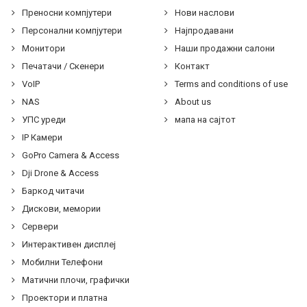
Преносни компјутери
Нови наслови
Персонални компјутери
Најпродавани
Монитори
Наши продажни салони
Печатачи / Скенери
Контакт
VoIP
Terms and conditions of use
NAS
About us
УПС уреди
мапа на сајтот
IP Камери
GoPro Camera & Access
Dji Drone & Access
Баркод читачи
Дискови, мемории
Сервери
Интерактивен дисплеј
Мобилни Телефони
Матични плочи, графички
Проектори и платна