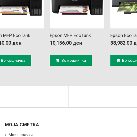
n MFP EcoTank...
Epson MFP EcoTank...
Epson EcoTan
40.00 ден
10,156.00 ден
38,982.00 
Во кошничка
Во кошничка
Во кош
МОЈА СМЕТКА
Мои нарачки