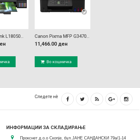
k L18050...
Canon Pixma MFP G3470...
Canon Pixma MFP G34
ден
11,466.00 ден
9,564.00 ден
ничка
Во кошничка
Во кошничка
Следете нè
ИНФОРМАЦИИ ЗА СКЛАДИРАЊЕ
Прокснет д.о.о Скопје, бул.ЈАНЕ САНДАНСКИ 79а/1-14