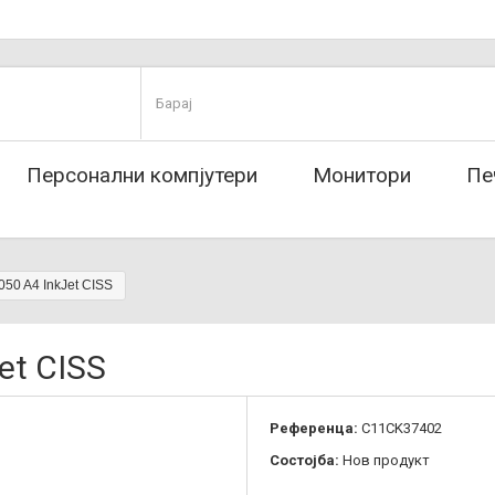
Персонални компјутери
Монитори
Пе
50 A4 InkJet CISS
et CISS
Референца:
C11CK37402
Состојба:
Нов продукт