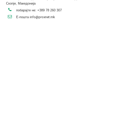
Скопје, Македонија
побарајте не:
+389 78 260 307
Е-пошта
info@proxnet.mk