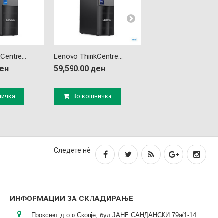
Centre...
Lenovo ThinkCentre...
Lenovo ThinkCentre..
ден
59,590.00 ден
53,500.00 ден
ничка
Во кошничка
Во кошничка
Следете нè
ИНФОРМАЦИИ ЗА СКЛАДИРАЊЕ
Прокснет д.о.о Скопје, бул.ЈАНЕ САНДАНСКИ 79а/1-14