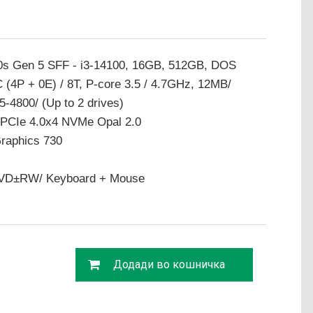
0s Gen 5 SFF - i3-14100, 16GB, 512GB, DOS
C (4P + 0E) / 8T, P-core 3.5 / 4.7GHz, 12MB/
800/ (Up to 2 drives)
PCIe 4.0x4 NVMe Opal 2.0
Graphics 730
 DVD±RW/ Keyboard + Mouse
Додади во кошничка