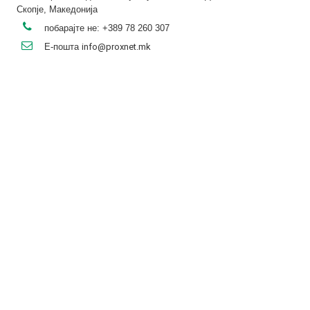
Скопје, Македонија
побарајте не:
+389 78 260 307
Е-пошта
info@proxnet.mk