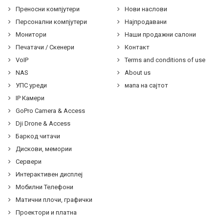
Преносни компјутери
Нови наслови
Персонални компјутери
Најпродавани
Монитори
Наши продажни салони
Печатачи / Скенери
Контакт
VoIP
Terms and conditions of use
NAS
About us
УПС уреди
мапа на сајтот
IP Камери
GoPro Camera & Access
Dji Drone & Access
Баркод читачи
Дискови, мемории
Сервери
Интерактивен дисплеј
Мобилни Телефони
Матични плочи, графички
Проектори и платна