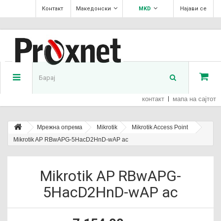
Контакт
Македонски
MKD
Најави се
контакт
мапа на сајтот
Мрежна опрема
Mikrotik
Mikrotik Access Point
Mikrotik AP RBwAPG-5HacD2HnD-wAP ac
Mikrotik AP RBwAPG-
5HacD2HnD-wAP ac