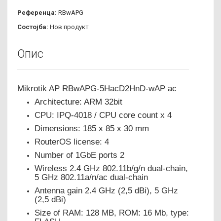
Референца:
RBwAPG
Состојба:
Нов продукт
Опис
Mikrotik AP RBwAPG-5HacD2HnD-wAP ac
Architecture: ARM 32bit
CPU: IPQ-4018 / CPU core count x 4
Dimensions: 185 x 85 x 30 mm
RouterOS license: 4
Number of 1GbE ports 2
Wireless 2.4 GHz 802.11b/g/n dual-chain,
5 GHz 802.11a/n/ac dual-chain
Antenna gain 2.4 GHz (2,5 dBi), 5 GHz
(2,5 dBi)
Size of RAM: 128 MB, ROM: 16 Mb, type: