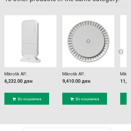
Mikrotik AP...
Mikrotik AP...
Mikrot
6,232.00 ден
9,410.00 ден
11,4
Во кошничка
Во кошничка