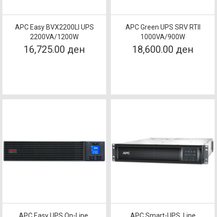
APC Easy BVX2200LI UPS
APC Green UPS SRV RTII
2200VA/1200W
1000VA/900W
16,725.00 ден
18,600.00 ден
APC Easy UPS On-Line,
APC Smart-UPS, Line