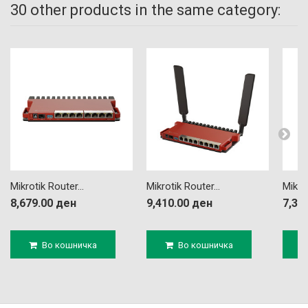
30 other products in the same category:
Mikrotik Router...
Mikrotik Router...
Mikrot
8,679.00 ден
9,410.00 ден
7,32
Во кошничка
Во кошничка