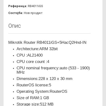
Референца:
RB4011iGS
Состојба:
Нов продукт
Опис
Mikrotik Router RB4011iGS+5HacQ2Hnd-IN
Architecture:ARM 32bit
CPU :AL21400
CPU core count :4
CPU nominal frequency:auto (533 - 1900)
MHz
Dimensions:228 x 120 x 30 mm
RouterOS license:5
Operating System:RouterOS
Size of RAM:1 GB
Storage size:512 MB