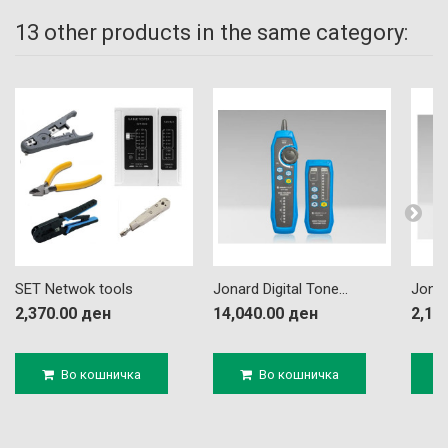
13 other products in the same category:
SET Netwok tools
Jonard Digital Tone...
Jonar
2,370.00 ден
14,040.00 ден
2,16
Во кошничка
Во кошничка